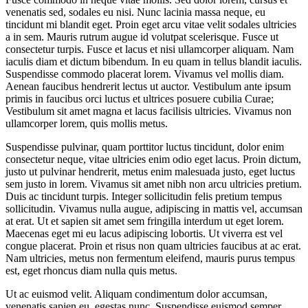
venenatis sed, sodales eu nisi. Nunc lacinia massa neque, eu
tincidunt mi blandit eget. Proin eget arcu vitae velit sodales ultricies
a in sem. Mauris rutrum augue id volutpat scelerisque. Fusce ut
consectetur turpis. Fusce et lacus et nisi ullamcorper aliquam. Nam
iaculis diam et dictum bibendum. In eu quam in tellus blandit iaculis.
Suspendisse commodo placerat lorem. Vivamus vel mollis diam.
Aenean faucibus hendrerit lectus ut auctor. Vestibulum ante ipsum
primis in faucibus orci luctus et ultrices posuere cubilia Curae;
Vestibulum sit amet magna et lacus facilisis ultricies. Vivamus non
ullamcorper lorem, quis mollis metus.
Suspendisse pulvinar, quam porttitor luctus tincidunt, dolor enim
consectetur neque, vitae ultricies enim odio eget lacus. Proin dictum,
justo ut pulvinar hendrerit, metus enim malesuada justo, eget luctus
sem justo in lorem. Vivamus sit amet nibh non arcu ultricies pretium.
Duis ac tincidunt turpis. Integer sollicitudin felis pretium tempus
sollicitudin. Vivamus nulla augue, adipiscing in mattis vel, accumsan
at erat. Ut et sapien sit amet sem fringilla interdum ut eget lorem.
Maecenas eget mi eu lacus adipiscing lobortis. Ut viverra est vel
congue placerat. Proin et risus non quam ultricies faucibus at ac erat.
Nam ultricies, metus non fermentum eleifend, mauris purus tempus
est, eget rhoncus diam nulla quis metus.
Ut ac euismod velit. Aliquam condimentum dolor accumsan,
venenatis sapien eu, egestas nunc. Suspendisse euismod semper