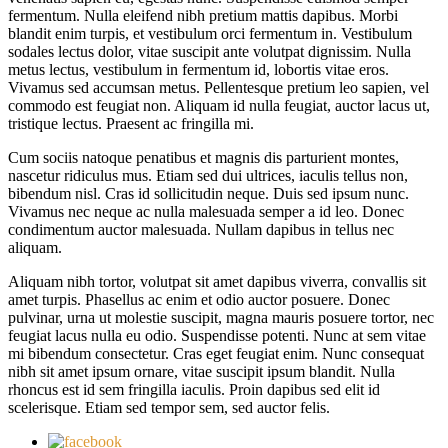
fermentum. Nulla eleifend nibh pretium mattis dapibus. Morbi
blandit enim turpis, et vestibulum orci fermentum in. Vestibulum
sodales lectus dolor, vitae suscipit ante volutpat dignissim. Nulla
metus lectus, vestibulum in fermentum id, lobortis vitae eros.
Vivamus sed accumsan metus. Pellentesque pretium leo sapien, vel
commodo est feugiat non. Aliquam id nulla feugiat, auctor lacus ut,
tristique lectus. Praesent ac fringilla mi.
Cum sociis natoque penatibus et magnis dis parturient montes,
nascetur ridiculus mus. Etiam sed dui ultrices, iaculis tellus non,
bibendum nisl. Cras id sollicitudin neque. Duis sed ipsum nunc.
Vivamus nec neque ac nulla malesuada semper a id leo. Donec
condimentum auctor malesuada. Nullam dapibus in tellus nec
aliquam.
Aliquam nibh tortor, volutpat sit amet dapibus viverra, convallis sit
amet turpis. Phasellus ac enim et odio auctor posuere. Donec
pulvinar, urna ut molestie suscipit, magna mauris posuere tortor, nec
feugiat lacus nulla eu odio. Suspendisse potenti. Nunc at sem vitae
mi bibendum consectetur. Cras eget feugiat enim. Nunc consequat
nibh sit amet ipsum ornare, vitae suscipit ipsum blandit. Nulla
rhoncus est id sem fringilla iaculis. Proin dapibus sed elit id
scelerisque. Etiam sed tempor sem, sed auctor felis.