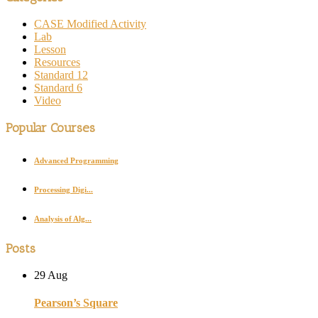
CASE Modified Activity
Lab
Lesson
Resources
Standard 12
Standard 6
Video
Popular Courses
Advanced Programming
Processing Digi...
Analysis of Alg...
Posts
29 Aug
Pearson’s Square